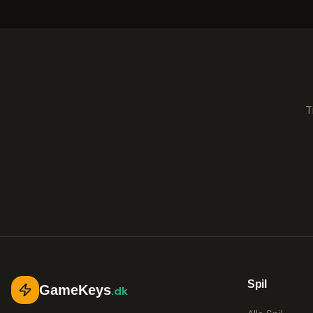
T
Spil
GameKeys
.dk