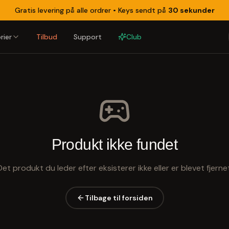
Gratis levering på alle ordrer •
Keys sendt på
30 sekunder
rier
Tilbud
Support
Club
Produkt ikke fundet
Det produkt du leder efter eksisterer ikke eller er blevet fjernet
Tilbage til forsiden