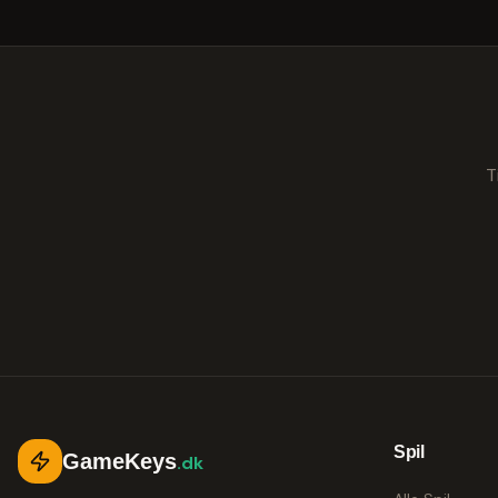
T
Spil
GameKeys
.dk