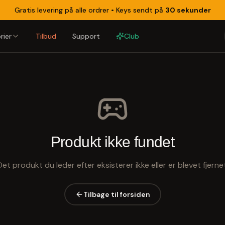
Gratis levering på alle ordrer •
Keys sendt på
30 sekunder
rier
Tilbud
Support
Club
Produkt ikke fundet
Det produkt du leder efter eksisterer ikke eller er blevet fjernet
Tilbage til forsiden