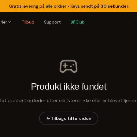
Gratis levering på alle ordrer •
Keys sendt på
30 sekunder
rier
Tilbud
Support
Club
Produkt ikke fundet
Det produkt du leder efter eksisterer ikke eller er blevet fjernet
Tilbage til forsiden