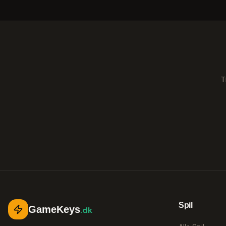
T
Spil
GameKeys
.dk