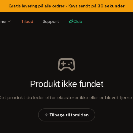
Gratis levering på alle ordrer •
Keys sendt på
30 sekunder
rier
Tilbud
Support
Club
Produkt ikke fundet
Det produkt du leder efter eksisterer ikke eller er blevet fjernet
Tilbage til forsiden