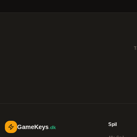
T
Spil
GameKeys
.dk