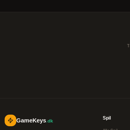
T
Spil
GameKeys
.dk