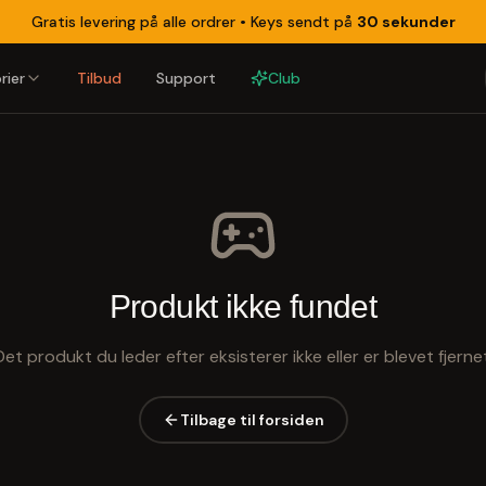
Gratis levering på alle ordrer •
Keys sendt på
30 sekunder
rier
Tilbud
Support
Club
Produkt ikke fundet
Det produkt du leder efter eksisterer ikke eller er blevet fjernet
Tilbage til forsiden