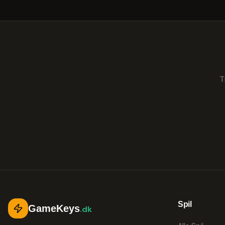
T
Spil
GameKeys
.dk