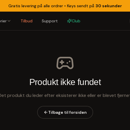
Gratis levering på alle ordrer •
Keys sendt på
30 sekunder
rier
Tilbud
Support
Club
Produkt ikke fundet
Det produkt du leder efter eksisterer ikke eller er blevet fjernet
Tilbage til forsiden